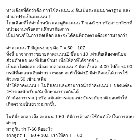
ทางเลือกที่ดีกว่าคือ การใช้คะแนน Z อันเป็นคะแนนมาตรฐาน และ
นำมาปรับเป็นคะแนน T
ดยเลือกที่ให้ค่าน้ำหนัก และดูที่คะแนน T ของวิชา หรือสาขาวิชาที่
หน่วยงานหรือสถานศึกษาต้องการ
เป็นเกณฑ์ในการคัดเลือก และจะได้คนที่ตรงตามต้องการมากกว่า
ค่าคะแนน T มีสูตรง่ายๆ คือ T = 50 + 10Z
ทั้งนี้ มาจากการขยายค่าคะแนนZ ขึ้นมา 10 เท่าเพื่อเลี่ยงทศนิยม
ส่วนตัวเลข 50 ที่เติมเข้ามา เพื่อให้ค่าที่ได้จากค่าz
เป็นค่าไม่ติดลบ เนื่องจากค่าคะแนน Z มีค่าตั้งแต่ -4.00 ไปถึง +4.00
กรณีที่คะแนนดิบตำกว่า mean จะทำให้ค่าZ มีค่าติดลบได้ การใช้
ตัวเลข 50 เข้ามาเพิ่ม
ทำให้ค่าคะแนน T ไม่ติดลบ และสามารถนำค่าคะแนน T ของแต่ละ
วิชาของนักเรียน/นักศึกษามารวมกันได้
(ถ้าต้องการรวม) หรือ แม้แต่การสอบแข่งขันระดับชาติ ย่อมทำให้
เกิดความเป็นธรรมมากขึ้น
นที่นี้ขอกล่าวถึง คะแนน T-60 ที่มีการอ้างอิงใช้กันทั่วไปในการสอบ
ต่างๆ
มาดูกัน ว่า T-60 คืออะไร
จากสูตร T = 50 + 10Z เราให้ค่า T = 60