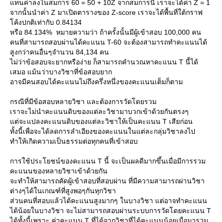
ทนค่าลงในสมการ 60 = 50 + 10Z จากสมการนี้ เราจะได้ค่า Z = 1
จากนั้นนำค่า Z มาเปิดตารางของ Z-score เราจะได้พื้นที่ใต้กราฟ
ค้งปกติเท่ากับ 0.84134
หรือ 84.134% หมายความว่า ถ้าครั้งนั้นมีผู้เข้าสอบ 100,000 คน
คนที่สามารถสอบผ่านได้คะแนน T-60 จะต้องสามารถทำคะแนนได้
สูงกว่าคนอื่นๆจำนวน 84,134 คน
ไม่ว่าข้อสอบจะยากหรือง่าย ก็สามารถคำนวณหาคะแนน T นี้ได้
เสมอ แม้นว่าบางวิชาที่ข้อสอบยาก
อาจมีคนสอบได้คะแนนไม่ถึงครึ่งหนึ่งของคะแนนเต็มก็ตาม
กรณีที่มีข้อสอบหลายวิชา และต้องการวัดโดยรวม
เราจะไม่นำคะแนนดิบของแต่ละวิชามาบวกเข้าด้วยกันตรงๆ
ต่จะแปลงคะแนนดิบของแต่ละวิชาให้เป็นคะแนน T เสียก่อน
ทั้งนี้เพื่อจะได้ลดการลำเอียงของคะแนนในแต่ละกลุ่มวิชาลงไป
ทำให้เกิดความเป็นธรรมต่อทุกคนที่เข้าสอบ
การใช้ประโยชน์ของคะแนน T นี้ จะเป็นผลดีมากขึ้นเมื่อมีการรวม
คะแนนของหลายวิชาเข้าด้วยกัน
จะทำให้สามารถคัดผู้เข้าสอบที่สอบผ่าน ที่มีความสามารถผ่านวิชา
ต่างๆได้ในเกณฑ์ที่สูงพอๆกันทุกวิชา
ส่วนคนที่สอบแล้วได้คะแนนสูงมากๆ ในบางวิชา แต่อาจทำคะแนน
ได้น้อยในบางวิชา จะไม่สามารถสอบผ่านระบบการวัดโดยคะแนน T
ได้ทั้งนี้เพราะ ค่าคะแนน T ที่ได้จากวิชาที่ได้คะแนนน้อยเมื่อมารวม